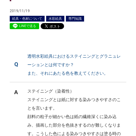
2019/11/19
絵具・色材について
水彩絵具
専門知識
LINEで送る
透明水彩絵具におけるステイニングとグラニュレ
Q
ーションとは何ですか？
また、それにあたる色を教えてください。
ステイニング（染着性）
A
ステイニングとは紙に対する染みつきやすさのこ
とを言います。
顔料の粒子が細かい色は紙の繊維深くに染み込
み、描画した部分を色抜きするのが難しくなりま
す。こうした色による染みつきやすさは塗る時の