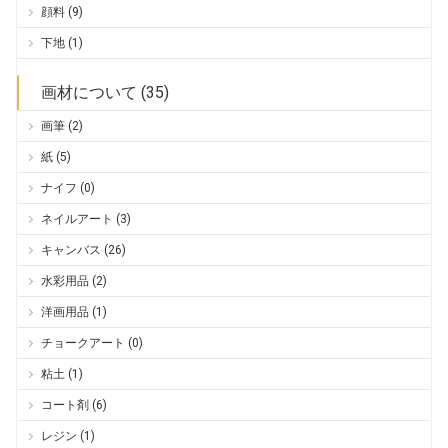
顔料 (9)
下地 (1)
画材について (35)
画筆 (2)
紙 (5)
ナイフ (0)
ネイルアート (3)
キャンバス (26)
水彩用品 (2)
洋画用品 (1)
チョークアート (0)
粘土 (1)
コート剤 (6)
レジン (1)