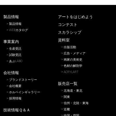
製品情報
アートをはじめよう
製品情報
コンテスト
WEBカタログ
スカラシップ
資料室
事業案内
出版活動
生産受託
広告・メディア
試験受託
画家の美術史
あぶLABO
色材の解剖学
ACRYLART
会社情報
ブランドストーリー
販売店一覧
会社概要
北海道・東北
ホルベインギャラリー
関東
採用情報
信州・北陸・東海
近畿
技術情報Ｑ＆Ａ
中国・四国